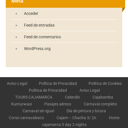
Meta
Acceder
Feed de entradas
Feed de comentarios
WordPress.org
Aviso Legal
Política de Privacidad
Política de Cookies
Política de Privacidad
Aviso Legal
TOURS CAJAMARCA
Celendín
Cajabamba
Kunturwasi
Pasajes aéreos
Carnaval completo
Carnaval sin igual
Día de pintura y locura
Corso carnavalesco
Cajam – Chacha 3/ 2n
Home
cajamarca 3 day 2 nights