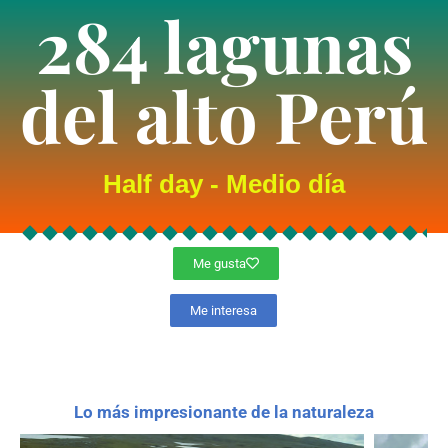
284 lagunas
del alto Perú
Half day - Medio día
Me gusta
Me interesa
Lo más impresionante de la naturaleza