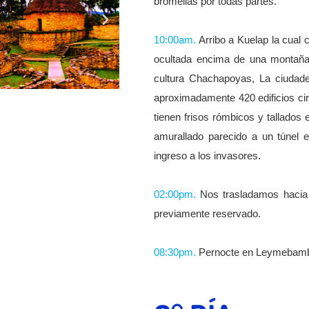
bromelias por todas partes.
10:00am.
Arribo a Kuelap la cual 
ocultada encima de una montaña p
cultura Chachapoyas, La ciudad
aproximadamente 420 edificios circ
tienen frisos rómbicos y tallados 
amurallado parecido a un túnel en
ingreso a los invasores.
02:00pm.
Nos trasladamos hacia 
previamente reservado.
08:30pm.
Pernocte en Leymebam