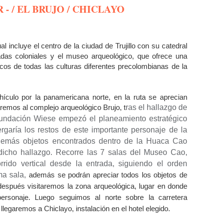
 - / EL BRUJO / CHICLAYO
ual incluye el centro de la ciudad de Trujillo con su catedral
adas coloniales y el museo arqueológico, que ofrece una
cos de todas las culturas diferentes precolombianas de la
culo por la panamericana norte, en la ruta se aprecian
egaremos al complejo arqueológico Brujo, t
ras el hallazgo de
Fundación Wiese empezó el planeamiento estratégico
rgaría los restos de este importante personaje de la
demás objetos encontrados dentro de la Huaca Cao
 dicho hallazgo.
Recorre las 7 salas del Museo Cao,
rrido vertical desde la entrada, siguiendo el orden
ima sala,
además se podrán apreciar todos los objetos de
 después visitaremos la zona arqueológica, lugar en donde
personaje. Luego seguimos al norte sobre la carretera
egaremos a Chiclayo, instalación en el hotel elegido.