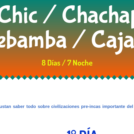
 Chic / Chach
bamba / Caj
8 Días / 7 Noche
gustan saber todo sobre civilizaciones pre-incas importante de