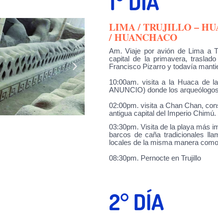
1° DÍA
LIMA / TRUJILLO – H
/ HUANCHACO
Am.
Viaje por avión de Lima a Tru
capital de la primavera, traslad
Francisco Pizarro y todavía mantie
10:00am.
visita a la Huaca de la
ANUNCIO) donde los arqueólogos h
02:00pm.
visita a Chan Chan, con
antigua capital del Imperio Chimú.
03:30pm.
Visita de la playa más i
barcos de caña tradicionales lla
locales de la misma manera como 
08:30pm.
Pernocte en Trujillo
2° DÍA