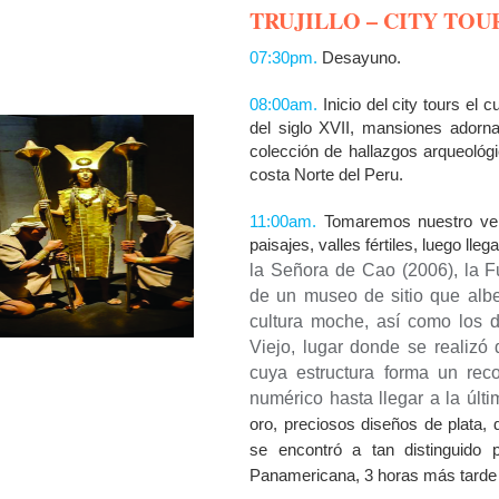
TRUJILLO – CITY TOUR
07:30pm.
Desayuno.
08:00am.
Inicio del city tours el c
del siglo XVII, mansiones adorn
colección de hallazgos arqueológi
costa Norte del Peru.
11:00am.
Tomaremos nuestro vehí
paisajes, valles fértiles, luego ll
la Señora de Cao (2006), la 
de un museo de sitio que albe
cultura moche, así como los 
Viejo, lugar donde se realizó
cuya estructura forma un reco
numérico hasta llegar a la últ
oro, preciosos diseños de plata,
se encontró a tan distinguido 
Panamericana, 3 horas más tarde ll