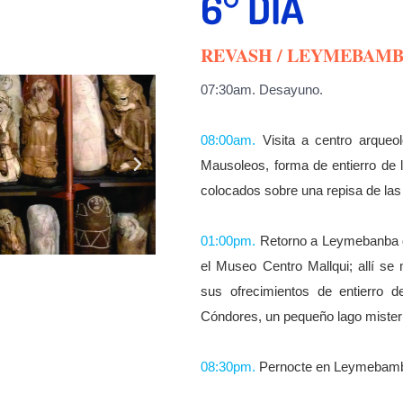
6° DÍA
REVASH / LEYMEBAMB
07:30am.
Desayuno.
08:00am.
Visita a centro arqueo
Mausoleos, forma de entierro de
colocados sobre una repisa de las 
01:00pm.
Retorno a Leymebanba do
el Museo Centro Mallqui; allí 
sus ofrecimientos de entierro
Cóndores, un pequeño lago misteri
08:30pm.
Pernocte en Leymebam